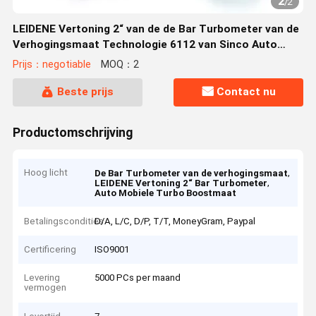
2
/
2
LEIDENE Vertoning 2“ van de de Bar Turbometer van de
Verhogingsmaat Technologie 6112 van Sinco Auto
Mobiel
Prijs：negotiable
MOQ：2
Beste prijs
Contact nu
Productomschrijving
Hoog licht
,
De Bar Turbometer van de verhogingsmaat
,
LEIDENE Vertoning 2“ Bar Turbometer
Auto Mobiele Turbo Boostmaat
Betalingscondities
D/A, L/C, D/P, T/T, MoneyGram, Paypal
Certificering
ISO9001
Levering
5000 PCs per maand
vermogen