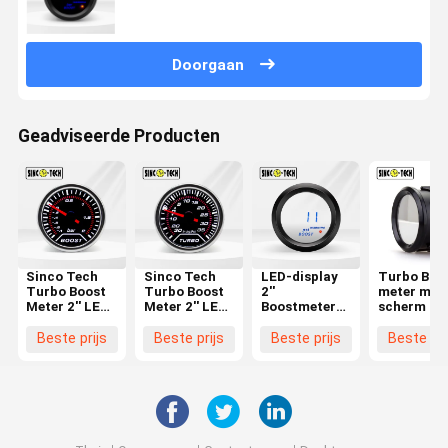
Doorgaan
Geadviseerde Producten
Sinco Tech
Sinco Tech
LED-display
Turbo Boo
Turbo Boost
Turbo Boost
2''
meter met 
Meter 2'' LED
Meter 2'' LED
Boostmeterbalk
scherm 2 ''
Psi Meter
Bar Meter
Turbometer
LEDPsi-me
6141T Auto
6142T Auto
Sinco Tech
6111B
Beste prijs
Beste prijs
Beste prijs
Beste pri
Mobiel
Mobiel
6112B
Automobie
Automobiel
12V