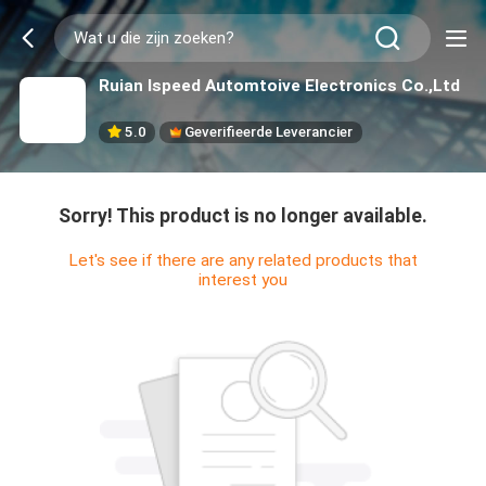
Ruian Ispeed Automtoive Electronics Co.,Ltd
5.0
Geverifieerde Leverancier
Sorry! This product is no longer available.
Let's see if there are any related products that
interest you