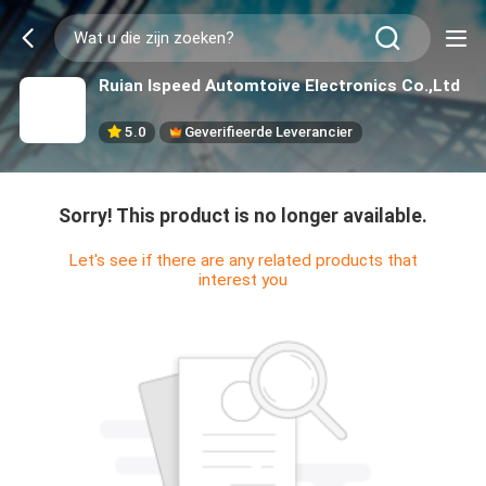
Ruian Ispeed Automtoive Electronics Co.,Ltd
5.0
Geverifieerde Leverancier
Sorry! This product is no longer available.
Let's see if there are any related products that
interest you