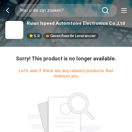
Ruian Ispeed Automtoive Electronics Co.,Ltd
5.0
Geverifieerde Leverancier
Sorry! This product is no longer available.
Let's see if there are any related products that
interest you