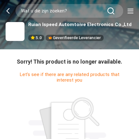
Ruian Ispeed Automtoive Electronics Co.,Ltd
5.0
Geverifieerde Leverancier
Sorry! This product is no longer available.
Let's see if there are any related products that
interest you