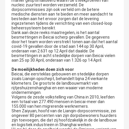
manier geoptimaliseerd waarin de steekproeven van
nucleic zuurtest worden verzameld. De
dorpscommissies zijn ook verteld om de betere
medische diensten aan te bieden en meer aandacht te
besteden aan het ervoor zorgen dat de levering
ingezetenen tijdens de verrichting van een closed-loop
beheersysteem bereikt.
Dank aan deze reeks maatregelen, is het aantal
besmettingen in Beicai scherp gevallen. De gegevens
door het team worden verstrekt tonen aan dat het aantal
covid-19 gevallen door de stad aan 144 op 30 April,
onderaan van 2.631 op 12 April dat daalde. De
besmettingen in acht stedelijke dorpen van Beicai vielen
aan 25 op 30 April, onderaan van 1.326 op 14 April.
De moeilijkheden doen zich voor
Beicai, die eersteklas gebouwen en stedelijke dorpen
zoals Lianqin opschept, behandelt bijna 24 vierkante
kilometers. De grootste de landbouwmarkt van
rijtjeshuizenshanghai en een waaier van moderne
ondernemingen.
Volgens de zesde volkstelling van China in 2010, leefden
een totaal van 277.490 mensen in beicai-meer dan
155.000 van hen migrerende werknemers.
Shen Zaiyuan, hoofd van de Lianqin-dorpscommissie, zei
ongeveer 80 percenten van zijn dorpsbewoners huurders
zijn toevoegen, die dat zij hoofdzakelijk in de de landbouw
en logistiek industrieën in Shanghai werken.