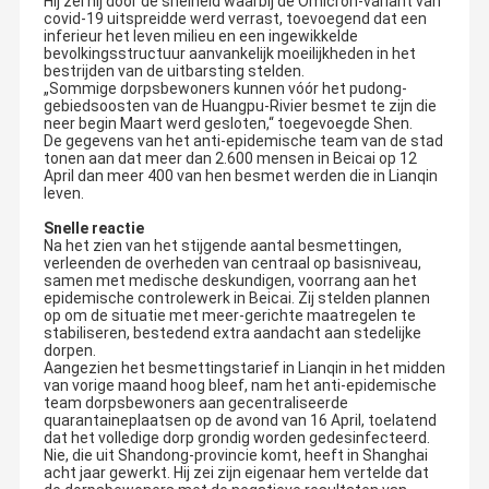
Hij zei hij door de snelheid waarbij de Omicron-variant van
covid-19 uitspreidde werd verrast, toevoegend dat een
inferieur het leven milieu en een ingewikkelde
bevolkingsstructuur aanvankelijk moeilijkheden in het
bestrijden van de uitbarsting stelden.
„Sommige dorpsbewoners kunnen vóór het pudong-
gebiedsoosten van de Huangpu-Rivier besmet te zijn die
neer begin Maart werd gesloten,“ toegevoegde Shen.
De gegevens van het anti-epidemische team van de stad
tonen aan dat meer dan 2.600 mensen in Beicai op 12
April dan meer 400 van hen besmet werden die in Lianqin
leven.
Snelle reactie
Na het zien van het stijgende aantal besmettingen,
verleenden de overheden van centraal op basisniveau,
samen met medische deskundigen, voorrang aan het
epidemische controlewerk in Beicai. Zij stelden plannen
op om de situatie met meer-gerichte maatregelen te
stabiliseren, bestedend extra aandacht aan stedelijke
dorpen.
Aangezien het besmettingstarief in Lianqin in het midden
van vorige maand hoog bleef, nam het anti-epidemische
team dorpsbewoners aan gecentraliseerde
quarantaineplaatsen op de avond van 16 April, toelatend
dat het volledige dorp grondig worden gedesinfecteerd.
Nie, die uit Shandong-provincie komt, heeft in Shanghai
acht jaar gewerkt. Hij zei zijn eigenaar hem vertelde dat