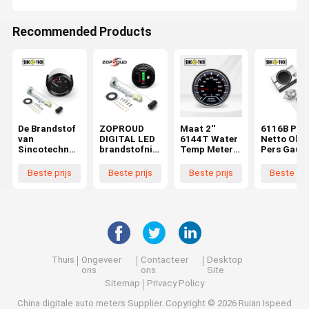
Recommended Products
De Brandstof
ZOPROUD
Maat 2''
6116B Plas
van
DIGITAL LED
6144T Water
Netto Olie
Sincotechnol
brandstofniv
Temp Meter
Pers Gaug
ogie met
eau
Meter SINCO
Meter Aut
Vlottermaat
meetinstrume
TECH Auto
Mobiele
Beste prijs
Beste prijs
Beste prijs
Beste pri
2015FF
nt 12V/24V
Mobiele Led
Display 5
52mm 12V-
Display 12V
Auto's
Autometer
Thuis
Ongeveer
Contacteer
Desktop
ons
ons
Site
Sitemap
Privacy Policy
China digitale auto meters Supplier.
Copyright © 2026 Ruian Ispeed