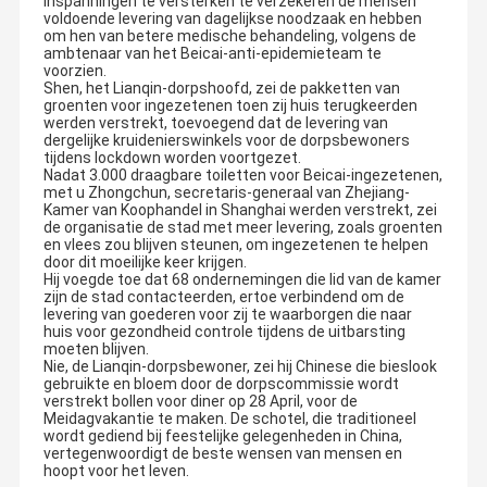
inspanningen te versterken te verzekeren de mensen
voldoende levering van dagelijkse noodzaak en hebben
om hen van betere medische behandeling, volgens de
De Maat van de olietemperatuur
ambtenaar van het Beicai-anti-epidemieteam te
voorzien.
Auto Digitale Voltmeter
Shen, het Lianqin-dorpshoofd, zei de pakketten van
groenten voor ingezetenen toen zij huis terugkeerden
werden verstrekt, toevoegend dat de levering van
De Maat van de watertemperatuur
dergelijke kruidenierswinkels voor de dorpsbewoners
tijdens lockdown worden voortgezet.
Nadat 3.000 draagbare toiletten voor Beicai-ingezetenen,
digitale t/min-maat
met u Zhongchun, secretaris-generaal van Zhejiang-
Kamer van Koophandel in Shanghai werden verstrekt, zei
De Verhouding Meter van de luchtbrandstof
de organisatie de stad met meer levering, zoals groenten
en vlees zou blijven steunen, om ingezetenen te helpen
door dit moeilijke keer krijgen.
brandstof vlakke maat
Hij voegde toe dat 68 ondernemingen die lid van de kamer
zijn de stad contacteerden, ertoe verbindend om de
levering van goederen voor zij te waarborgen die naar
huis voor gezondheid controle tijdens de uitbarsting
moeten blijven.
Nie, de Lianqin-dorpsbewoner, zei hij Chinese die bieslook
gebruikte en bloem door de dorpscommissie wordt
verstrekt bollen voor diner op 28 April, voor de
Meidagvakantie te maken. De schotel, die traditioneel
wordt gediend bij feestelijke gelegenheden in China,
vertegenwoordigt de beste wensen van mensen en
hoopt voor het leven.