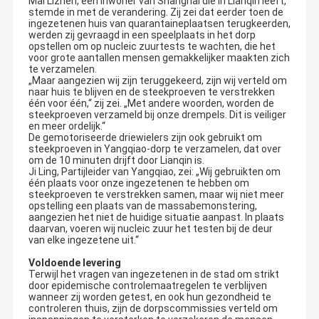
Mai Lizhen, een inwoner van Shanghai die in Lianqin leeft,
elektronische producten. zo worden wij „SINCO-technologie“
stemde in met de verandering. Zij zei dat eerder toen de
„SINCO“ in Chinees uitspreken ons als „gelijkaardig xin ku“. in
ingezetenen huis van quarantaineplaatsen terugkeerden,
Chinees „xin“ betekent „nieuw“: de nieuwste technologie, „ku“
werden zij gevraagd in een speelplaats in het dorp
betekent „koel“, vrij ziet koel eruit.
opstellen om op nucleic zuurtests te wachten, die het
Kwaliteitsco
Contacteer
Nieuws
Gevallen
In het kort van overgegaan één jaar, hadden onze producten
voor grote aantallen mensen gemakkelijker maakten zich
Ntrole
Ons
populair rond vele landen, dergelijke Euro, Zuid-Amerika, markten
te verzamelen.
van Australië, Azië en winstkredieten van vele cliënten. Met een
„Maar aangezien wij zijn teruggekeerd, zijn wij verteld om
jong, energiek en bekwaam team, geloven wij dat wij de
naar huis te blijven en de steekproeven te verstrekken
professionele dienst konden verlenen om het grootste deel van
één voor één,“ zij zei. „Met andere woorden, worden de
de vraag van custmers te vervullen. Wij zullen voortdurend
steekproeven verzameld bij onze drempels. Dit is veiliger
ernaar streven om de beste kwaliteitsproducten van de beste
en meer ordelijk.“
uitstekende dienst te voorzien. Bovendien, wij houden een goed
opgeslagen pakhuis en verdelen onmiddellijk goederen om aan
De gemotoriseerde driewielers zijn ook gebruikt om
de behoeften van vele klanten te voldoen. o.k. .lets houden
Verzoek Om
steekproeven in Yangqiao-dorp te verzamelen, dat over
„SINCO“ nu, later, en altijd voortaan. Onthaal aan ISPEED!
Een Citaat
om de 10 minuten drijft door Lianqin is.
Ji Ling, Partijleider van Yangqiao, zei: „Wij gebruikten om
één plaats voor onze ingezetenen te hebben om
steekproeven te verstrekken samen, maar wij niet meer
Raceautomaten
opstelling een plaats van de massabemonstering,
aangezien het niet de huidige situatie aanpast. In plaats
Turbo Boostmaat
daarvan, voeren wij nucleic zuur het testen bij de deur
van elke ingezetene uit.“
Uitlaat Gas temperatuurmeter
Voldoende levering
Terwijl het vragen van ingezetenen in de stad om strikt
door epidemische controlemaatregelen te verblijven
Raceautodashboard
wanneer zij worden getest, en ook hun gezondheid te
controleren thuis, zijn de dorpscommissies verteld om
De elektrische Maat van de Oliedruk