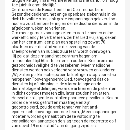
drugs elke dag, maar wanneer iemand me dankt, omhoog
toe juich ik onmiddellijk.“
Centrum van de Beicai heeft het Communautaire
Gezondheidsdienst, het enige openbare ziekenhuis in de
dicht bevolkte stad, ook grote inspanningen geleverd om
nucleic zuurbemonstering en de medische diensten in de
afgelopen weken te verlenen.
Om meer gemak voor ingezetenen aan te bieden en het
werkefficiency te verbeteren, zei het Lied Huijiang, deken
van het centrum, een plan aan opstelling zowat 70
plaatsen over de stad voor de levering van de
steekproeven van nucleic zuurtest wordt overwogen.
Hij zei dat deze maand het centrum begon om
mensenleeftijd 60 in te enten en ouder in Beicai om hun
gezondheidsveiligheid te verzekeren. Meer medische
diensten worden ook verleend voor vrouwen en kinderen.
„Wij zullen poliklinische patiëntafdelingen stap voor stap
heropenen,“ bovengenoemd Lied, toevoegend dat de
diensten bij oftalmologie, de stomatologie en de
dermatologieafdelingen, waar de artsen en de patiënten
in dicht contact moeten zijn, later zouden hervatten.
Hoewel de stijgende aantallen positieve gevallen in Beicai
onder de reeks getroffen maatregelen zijn
gecontroleerd, zou de ambtenaar van het anti-
epidemische bovengenoemde team, „Meer inspanningen
moeten worden gemaakt om deze voltooiing te
consolideren, aangezien de slag tegen de recentste golf
van covid-19 in de stad.“ aan de gang zijnde is