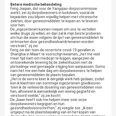
Betere medische behandeling
Feng Jiaqian, dat voor de Yangqiao-dorpscommissie
werkt, zei zij dorpsbewoners in lockdown, vooral de
bejaarden zou blijven vrijwillig helpen met chronische
ziekten, door geneesmiddelen te kopen en te leveren
voor hen.
De „ingezetenen kunnen roepen om ons te vertellen
welke drugs zij willen, en dan zal ik mijn beste proberen
om hun die eisen volgens de lijst van geneesmiddelen te
ontmoeten door gezondheidsambtenaren worden
verstrekt,“ zij zei.
Feng zei dat toen de recentste covid-19 gevallen in
Shanghai in Maart te voorschijn kwamen, „het me veel
meer tijd nam om medicijn te krijgen, aangezien de
ontoereikende levering bij de ziekenhuizen niet de
plotselinge veel gevraagde stijging kon aanpassen. Soms
nam het me een hele dag om dorpsbewoners te helpen
van geneesmiddelen de plaats bepalen.
„Het is de eerste keer ik dergelijk werk heb gedaan, zodat
kon ik klachten van sommige ingezetenen goedkeuren
toen ik de verkeerde dosering van geneesmiddelen voor
hen, alhoewel ik aanvankelijk een weinig gegriefd en
verstoord voelde,“ zij zei kocht.
De „baan heeft ook me helpen meer over onze
dorpsbewoners begrijpen en hun
gezondheidsvoorschriften,“ zij voegde toe. „Ik ben
uitgeput na de plaatsbepaling van en het kopen van