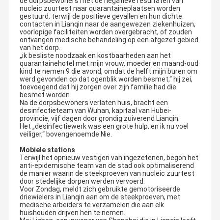
de dorpsbewoners met de negatieve resultaten van
nucleic zuurtest naar quarantaineplaatsen worden
gestuurd, terwijl de positieve gevallen en hun dichte
contacten in Lianqin naar de aangewezen ziekenhuizen,
voorlopige faciliteiten worden overgebracht, of zouden
ontvangen medische behandeling op een afgezet gebied
van het dorp.
„ik besliste noodzaak en kostbaarheden aan het
quarantainehotel met mijn vrouw, moeder en maand-oud
kind te nemen 9 die avond, omdat de helft mijn buren om
werd gevonden op dat ogenblik worden besmet,“ hij zei,
toevoegend dat hij zorgen over zijn familie had die
besmet worden.
Na de dorpsbewoners verlaten huis, bracht een
desinfectieteam van Wuhan, kapitaal van Hubei-
provincie, vijf dagen door grondig zuiverend Lianqin.
Het „desinfectiewerk was een grote hulp, en ik nu voel
veiliger,“ bovengenoemde Nie.
Mobiele stations
Terwijl het opnieuw vestigen van ingezetenen, begon het
anti-epidemische team van de stad ook optimaliserend
Automobiel de Elektronikaco. van Ruianispeed, Ltd. Ons merk:
de manier waarin de steekproeven van nucleic zuurtest
SINCO-technologie, die zich in hoge prestaties automobiel het
door stedelijke dorpen werden vervoerd.
rennen delen specialiseren, Onze hoofdproducten omvat het
Voor Zondag, meldt zich gebruikte gemotoriseerde
Huis
Producten
Ongeveer
Fabrieksreis
rennen maten, EVC, hebben enz. .we een professionele meer
driewielers in Lianqin aan om de steekproeven, met
surplier fabriek die 30 jaar het produceren en R&D-ervaring
Ons
heeft. ISO9001, Ce-certificaten had overgegaan. onze
medische arbeiders te verzamelen die aan elk
hoofdcustmer is de hartstochtelijke jonge mensen, wensen zij
huishouden drijven hen te nemen.
meest lastest fasion, houdend van nieuwste techology