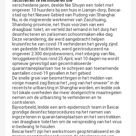
faciliteiten te verhinderen die
verscheidene jaren, deelde Nie Shuyin een toilet met
ongeveer 10 huurders bij een huis in Lianqin-dorp, Beicai-
stad op het Nieuwe Gebied van Pudong van Shanghai.
Nu, is de migrerende werknemer van Zaozhuang,
Shandong-provincie, net thuis voorzien van een
draagbaar toilet, en verteld dat iemand in het dorp het
desinfecteren en zal komen schoonmaken elke dag.
Deze verandering, die werd aangebracht helpen
kruisinfectie van covid-19 verhinderen het gevolg zijnd
van gedeelde faciliteiten, werd geïntroduceerd na
ongeveer 2.300 dorpsbewoners, met inbegrip van Nie,
teruggekeerd huis rond 25 April, wat 10 dagen na wordt
opnieuw gevestigd aan gecentraliseerde
quarantaineplaatsen toe te schrijven aan toenemende
aantallen covid-19 gevallen in het gebied.
De snelle groei van besmettingen in het midden van
vorige maand zag Beicai het „oog van het onweer“ in de
recentste uitbarsting in Shanghai worden, en leidde ook
tot lokale overheden die meer doelgerichte maatregelen
nemen om de uitbarsting te verhinderen en te
controleren.
Bijvoorbeeld, leidde een anti-epidemisch team in Beicai
grondige desinfectieprocedures na het nemen van
ingezetenen in quarantaineplaatsen en het verstrekken
van draagbare toiletten om de verspreiding van het virus
in bedwang te houden.
Beicai heeft zijn het werkstroom geoptimaliseerd en de